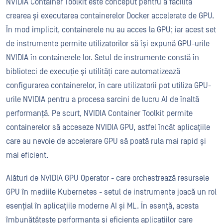
NVIDIA Container Toolkit este conceput pentru a facilita
crearea și executarea containerelor Docker accelerate de GPU.
În mod implicit, containerele nu au acces la GPU; iar acest set
de instrumente permite utilizatorilor să își expună GPU-urile
NVIDIA în containerele lor. Setul de instrumente constă în
biblioteci de execuție și utilități care automatizează
configurarea containerelor, în care utilizatorii pot utiliza GPU-
urile NVIDIA pentru a procesa sarcini de lucru AI de înaltă
performanță. Pe scurt, NVIDIA Container Toolkit permite
containerelor să acceseze NVIDIA GPU, astfel încât aplicațiile
care au nevoie de accelerare GPU să poată rula mai rapid și
mai eficient.
Alături de NVIDIA GPU Operator - care orchestrează resursele
GPU în mediile Kubernetes - setul de instrumente joacă un rol
esențial în aplicațiile moderne AI și ML. În esență, acesta
îmbunătățește performanța și eficiența aplicațiilor care