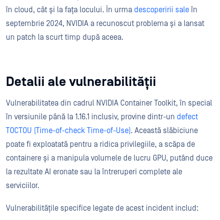
în cloud, cât și la fața locului. În urma
descoperirii sale
în
septembrie 2024, NVIDIA a recunoscut problema și a lansat
un patch la scurt timp după aceea.
Detalii ale vulnerabilității
Vulnerabilitatea din cadrul NVIDIA Container Toolkit, în special
în versiunile până la 1.16.1 inclusiv, provine dintr-un
defect
TOCTOU (Time-of-check Time-of-Use)
. Această slăbiciune
poate fi exploatată pentru a ridica privilegiile, a scăpa de
containere și a manipula volumele de lucru GPU, putând duce
la rezultate AI eronate sau la întreruperi complete ale
serviciilor.
Vulnerabilitățile specifice legate de acest incident includ: