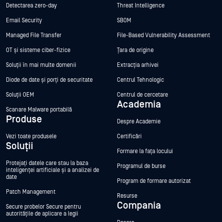
Detectarea zero-day
Threat Intelligence
Email Security
SBOM
Managed File Transfer
File-Based Vulnerability Assessment
OT și sisteme ciber-fizice
Țara de origine
Soluții în mai multe domenii
Extracția arhivei
Diode de date și porți de securitate
Centrul Tehnologic
Soluții OEM
Centrul de cercetare
Academia
Scanare Malware portabilă
Produse
Despre Academie
Vezi toate produsele
Certificări
Soluții
Formare la fața locului
Protejați datele care stau la baza
Programul de burse
inteligenței artificiale și a analizei de
date
Program de formare autorizat
Patch Management
Resurse
Compania
Secure probelor Secure pentru
autoritățile de aplicare a legii