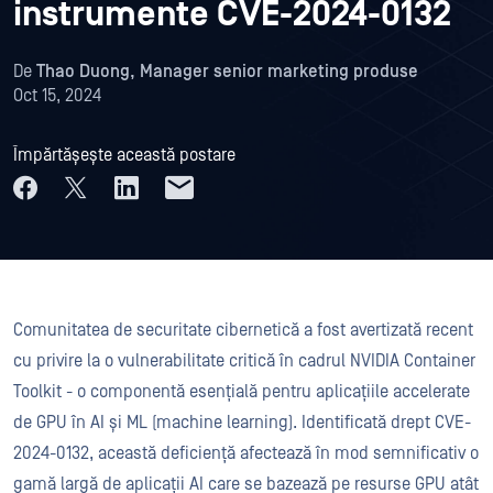
instrumente CVE-2024-0132
De
Thao Duong, Manager senior marketing produse
Oct 15, 2024
Împărtășește această postare
Comunitatea de securitate cibernetică a fost avertizată recent
cu privire la o vulnerabilitate critică în cadrul NVIDIA Container
Toolkit - o componentă esențială pentru aplicațiile accelerate
de GPU în AI și ML (machine learning). Identificată drept CVE-
2024-0132, această deficiență afectează în mod semnificativ o
gamă largă de aplicații AI care se bazează pe resurse GPU atât