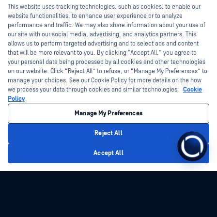
Fișe de date
This website uses tracking technologies, such as cookies, to enable our
Programul de gestionare a
website functionalities, to enhance user experience or to analyze
vulnerabilităților
Cărți albe
performance and traffic. We may also share information about your use of
Parteneri
our site with our social media, advertising, and analytics partners. This
Instrumente gratuite
allows us to perform targeted advertising and to select ads and content
Certificare
that will be more relevant to you. By clicking “Accept All,” you agree to
Parteneri tehnologici
your personal data being processed by all cookies and other technologies
on our website. Click “Reject All” to refuse, or “Manage My Preferences” to
Program de parteneriat de canal
manage your choices. See our Cookie Policy for more details on the how
we process your data through cookies and similar technologies:
Cookie
©2026 OPSWAT . Toate drepturile rezervate. OPSWAT, MetaDefender, Metascan,
Policy
MetaAccess, OPSWAT , Trust no File. Trust No Device., OPSWAT , Protecting the
World's Critical Infrastructure, Deep CDR™ Technology, InQuest, logo-ul InQuest,
Manage My Preferences
DFI, RetroHunt, Deep File Inspection și Join the Hunt sunt mărci comerciale ale
OPSWAT . Mărcile comerciale ale terților sunt proprietatea deținătorilor respectivi.
Informații juridice
Politica de confidențialitate
Gestionarea preferințelor
Reject All
cookie
Opțiunile dvs. de confidențialitate din California
Accept All