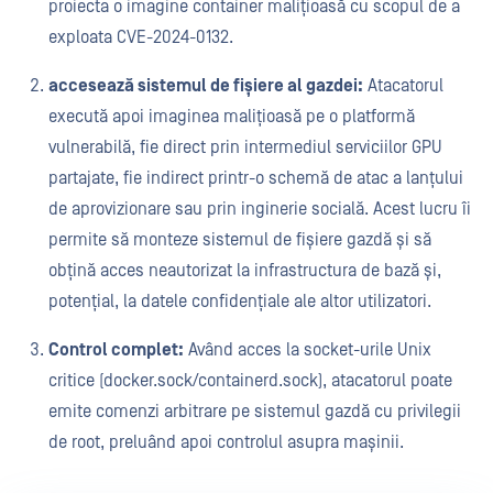
proiecta o imagine container malițioasă cu scopul de a
exploata CVE-2024-0132.
accesează sistemul de fișiere al gazdei:
Atacatorul
execută apoi imaginea malițioasă pe o platformă
vulnerabilă, fie direct prin intermediul serviciilor GPU
partajate, fie indirect printr-o schemă de atac a lanțului
de aprovizionare sau prin inginerie socială. Acest lucru îi
permite să monteze sistemul de fișiere gazdă și să
obțină acces neautorizat la infrastructura de bază și,
potențial, la datele confidențiale ale altor utilizatori.
Control complet:
Având acces la socket-urile Unix
critice (docker.sock/containerd.sock), atacatorul poate
emite comenzi arbitrare pe sistemul gazdă cu privilegii
de root, preluând apoi controlul asupra mașinii.