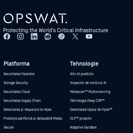
Platforma
Tehnologie
Securitatea fișierelor
Alin AI predictiv
Storage Security
Inspector de conținut AI
Securitatea Cloud
Metascan™ Multiscanning
Securitatea Supply Chain
Tehnologia Deep CDR™
Detectarea și răspunsul la rețea
Detectarea tipului de fișier™
Protecție periferică și detașabilă Media
DLP™ proactiv
Secure
Adaptive Sandbox