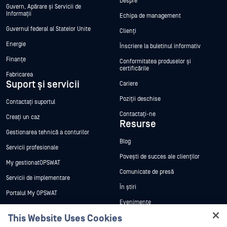
Despre
Guvern, Apărare și Servicii de
Informații
Echipa de management
Guvernul federal al Statelor Unite
Clienți
Energie
Înscriere la buletinul informativ
Finanțe
Conformitatea produselor și
certificările
Fabricarea
Suport și servicii
Cariere
Poziții deschise
Contactați suportul
Contactați-ne
Creați un caz
Resurse
Gestionarea tehnică a conturilor
Blog
Servicii profesionale
Povești de succes ale clienților
My gestionatOPSWAT
Comunicate de presă
Servicii de implementare
În știri
Portalul My OPSWAT
Evenimente
Documentație tehnică
This Website Uses Cookies
Webinare
Formare