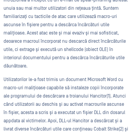
intruziunea a început cu un e-mail de spear-phishing adresat
unuia sau mai multor utilizatori din rețeaua țintă. Suntem
familiarizați cu tacticile de atac care utilizează macro-uri
ascunse în fișiere pentru a descărca încărcături utile
malițioase. Acest atac este și mai evaziv și mai sofisticat,
deoarece macroul încorporat nu descarcă direct încărcăturile
utile, ci extrage și execută un shellcode (obiect OLE) în
interiorul documentului pentru a descărca încărcăturile utile
dăunătoare.
Utilizatorilor le-a fost trimis un document Microsoft Word cu
macro-uri malițioase capabile să instaleze copii încorporate
ale programului de descărcare a troianului Hancitor[1]. Atunci
când utilizatorii au deschis și au activat macrourile ascunse
în fișier, acesta a scris și a executat un fișier DLL din dosarul
appdata al victimelor. Apoi, DLL-ul Hancitor a descărcat și a
livrat diverse încărcături utile care conțineau Cobalt Strike[2] și