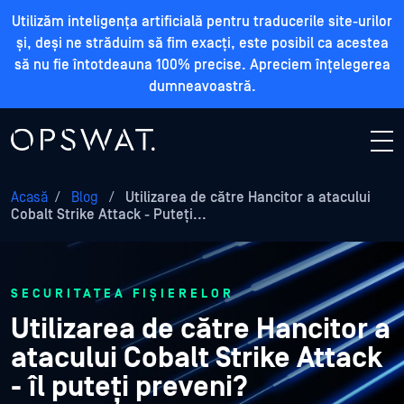
Utilizăm inteligența artificială pentru traducerile site-urilor
și, deși ne străduim să fim exacți, este posibil ca acestea
să nu fie întotdeauna 100% precise. Apreciem înțelegerea
dumneavoastră.
Acasă
/
Blog
/
Utilizarea de către Hancitor a atacului
Cobalt Strike Attack - Puteți...
SECURITATEA FIȘIERELOR
Utilizarea de către Hancitor a
atacului Cobalt Strike Attack
- îl puteți preveni?