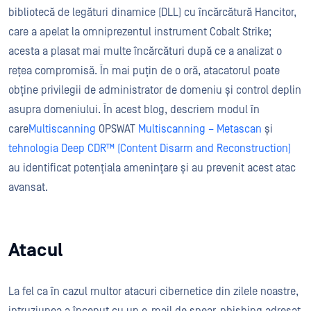
bibliotecă de legături dinamice (DLL) cu încărcătură Hancitor,
care a apelat la omniprezentul instrument Cobalt Strike;
acesta a plasat mai multe încărcături după ce a analizat o
rețea compromisă. În mai puțin de o oră, atacatorul poate
obține privilegii de administrator de domeniu și control deplin
asupra domeniului. În acest blog, descriem modul în
care
Multiscanning
OPSWAT
Multiscanning – Metascan
și
tehnologia Deep CDR™ (Content Disarm and Reconstruction)
au identificat potențiala amenințare și au prevenit acest atac
avansat.
Atacul
La fel ca în cazul multor atacuri cibernetice din zilele noastre,