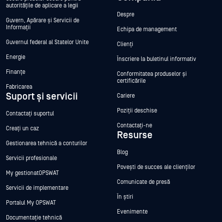
autoritățile de aplicare a legii
Despre
Guvern, Apărare și Servicii de
Informații
Echipa de management
Guvernul federal al Statelor Unite
Clienți
Energie
Înscriere la buletinul informativ
Finanțe
Conformitatea produselor și
certificările
Fabricarea
Suport și servicii
Cariere
Poziții deschise
Contactați suportul
Contactați-ne
Creați un caz
Resurse
Gestionarea tehnică a conturilor
Blog
Servicii profesionale
Povești de succes ale clienților
My gestionatOPSWAT
Comunicate de presă
Servicii de implementare
În știri
Portalul My OPSWAT
Evenimente
Documentație tehnică