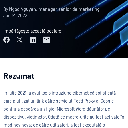
By
Ngoc Nguyen, manager senior de marketing
Jan 14, 2022
Împărtășește această postare
Rezumat
În iulie 2021, a avut loc o intruziune cibernetică sofisticată
care a utilizat un link către serviciul Feed Proxy al Google
pentru a descărca un fișier Microsoft Word dăunător pe
dispozitivul victimelor. Odată ce macro-urile au fost activate în
mod nevinovat de către utilizatori, a fost executată o