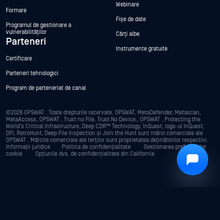
Webinare
Formare
Hey there!
Fișe de date
Programul de gestionare a
I'm Ozzy, your OPSWAT virtual assistant.
vulnerabilităților
Cărți albe
How can I help you secure what's critical
Parteneri
today?
Instrumente gratuite
Certificare
Parteneri tehnologici
Program de parteneriat de canal
©2026 OPSWAT . Toate drepturile rezervate. OPSWAT, MetaDefender, Metascan,
MetaAccess, OPSWAT , Trust no File. Trust No Device., OPSWAT , Protecting the
World's Critical Infrastructure, Deep CDR™ Technology, InQuest, logo-ul InQuest,
DFI, RetroHunt, Deep File Inspection și Join the Hunt sunt mărci comerciale ale
OPSWAT . Mărcile comerciale ale terților sunt proprietatea deținătorilor respectivi.
Informații juridice
Politica de confidențialitate
Gestionarea preferințelor
cookie
Opțiunile dvs. de confidențialitate din California
Privacy Policy