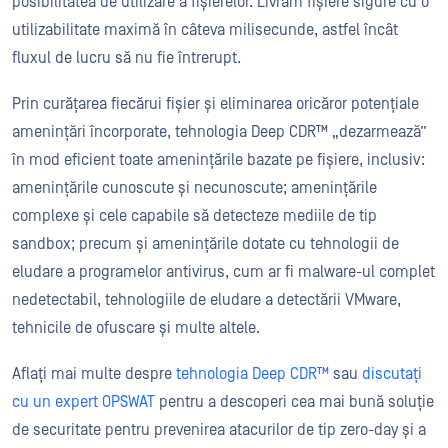
posibilitatea de utilizare a fișierelor. Livrăm fișiere sigure cu o
utilizabilitate maximă în câteva milisecunde, astfel încât
fluxul de lucru să nu fie întrerupt.
Prin curățarea fiecărui fișier și eliminarea oricăror potențiale
amenințări încorporate, tehnologia Deep CDR™ „dezarmează”
în mod eficient toate amenințările bazate pe fișiere, inclusiv:
amenințările cunoscute și necunoscute; amenințările
complexe și cele capabile să detecteze mediile de tip
sandbox; precum și amenințările dotate cu tehnologii de
eludare a programelor antivirus, cum ar fi malware-ul complet
nedetectabil, tehnologiile de eludare a detectării VMware,
tehnicile de ofuscare și multe altele.
Aflați mai multe despre
tehnologia Deep CDR™
sau
discutați
cu un expert OPSWAT
pentru a descoperi cea mai bună soluție
de securitate pentru prevenirea atacurilor de tip zero-day și a