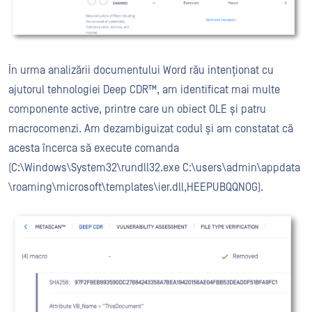
În urma analizării documentului Word rău intenționat cu
ajutorul tehnologiei Deep CDR™, am identificat mai multe
componente active, printre care un obiect OLE și patru
macrocomenzi. Am dezambiguizat codul și am constatat că
acesta încerca să execute comanda
(C:\Windows\System32\rundll32.exe
C:\users\admin\appdata
\roaming\microsoft\templates\ier.dll,HEEPUBQQNOG).