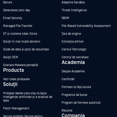
Secure
Adaptive Sandbox
Detectarea zero-day
Threat Intelligence
Email Security
SBOM
Managed File Transfer
File-Based Vulnerability Assessment
OT și sisteme ciber-fizice
Țara de origine
Soluții în mai multe domenii
Extracția arhivei
Diode de date și porți de securitate
Centrul Tehnologic
Soluții OEM
Centrul de cercetare
Academia
Scanare Malware portabilă
Products
Despre Academie
Vezi toate produsele
Certificări
Soluții
Formare la fața locului
Protejați datele care stau la baza
Programul de burse
inteligenței artificiale și a analizei de
date
Program de formare autorizat
Patch Management
Resurse
Compania
Secure probelor Secure pentru