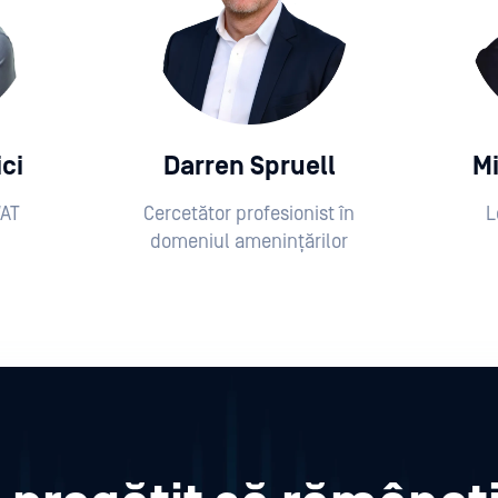
ci
Darren Spruell
Mi
WAT
Cercetător profesionist în
L
domeniul amenințărilor