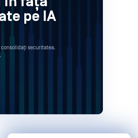
 în fața
ate pe IA
ă consolidați securitatea.
.