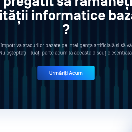
 pregătit să rămâneți
ității informatice baz
?
împotriva atacurilor bazate pe inteligența artificială și să v
Nu așteptați - luați parte acum la această discuție esențială
Urmăriți Acum