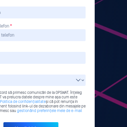
lefon
*
cord să primesc comunicări de la OPSWAT. Înțeleg
 va prelucra datele despre mine așa cum este
Politica de confidențialitate
și că pot renunța în
ent folosind link-ul de dezabonare din mesajele pe
rimesc sau
gestionând preferințele mele de e-mail