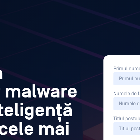
a
Primul num
r malware
Numele de f
teligență
Titlul postul
i cele mai