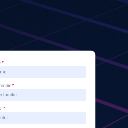
e
*
amilie
*
ui
*