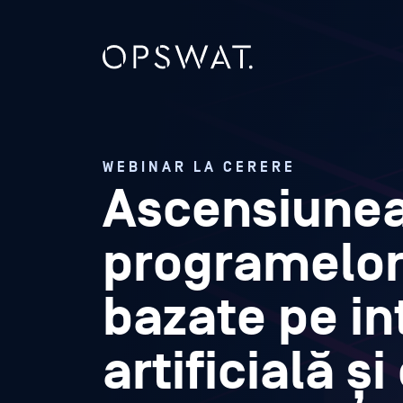
WEBINAR LA CERERE
Ascensiune
programelo
bazate pe in
artificială ș