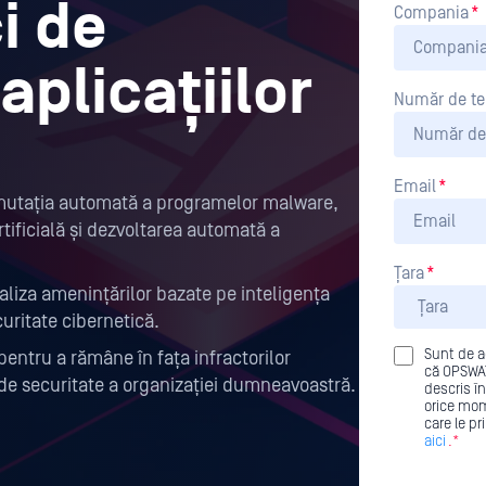
i de
Compania
*
aplicațiilor
Număr de te
Email
*
 mutația automată a programelor malware,
rtificială și dezvoltarea automată a
Țara
*
aliza amenințărilor bazate pe inteligența
curitate cibernetică.
Sunt de a
pentru a rămâne în fața infractorilor
că OPSWAT
a de securitate a organizației dumneavoastră.
descris în
orice mom
care le p
aici
.*