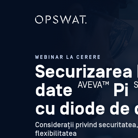
WEBINAR LA CERERE
Securizarea 
AVEVA™
date
Pi
cu diode de 
Considerații privind securitatea
flexibilitatea