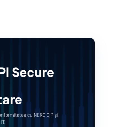
PI Secure
tare
conformitatea cu NERC CIP și
IT.