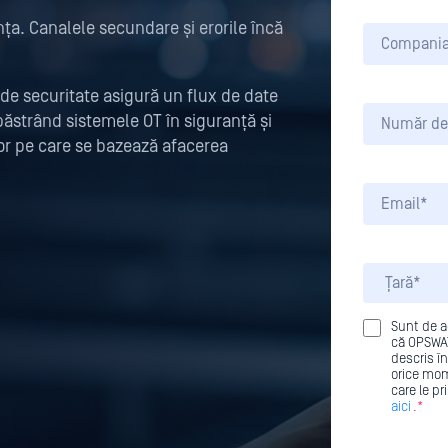
nța. Canalele secundare și erorile încă
de securitate asigură un flux de date
păstrând sistemele OT în siguranță și
lor pe care se bazează afacerea
Sunt de a
că OPSWAT
descris în
orice mom
care le p
aici
.*