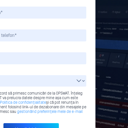
cord să primesc comunicări de la OPSWAT. Înțeleg
 va prelucra datele despre mine așa cum este
Politica de confidențialitate
și că pot renunța în
ent folosind link-ul de dezabonare din mesajele pe
rimesc sau
gestionând preferințele mele de e-mail