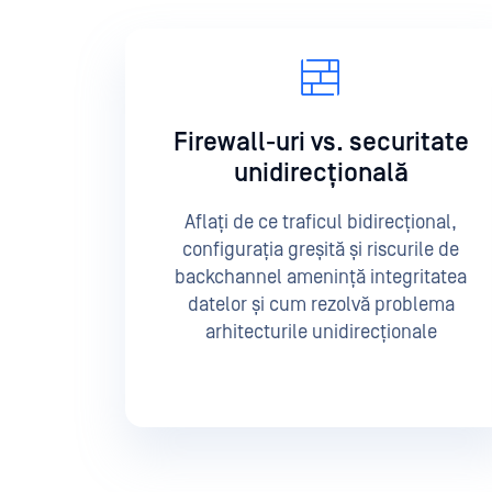
Firewall-uri vs. securitate
unidirecțională
Aflați de ce traficul bidirecțional,
configurația greșită și riscurile de
backchannel amenință integritatea
datelor și cum rezolvă problema
arhitecturile unidirecționale