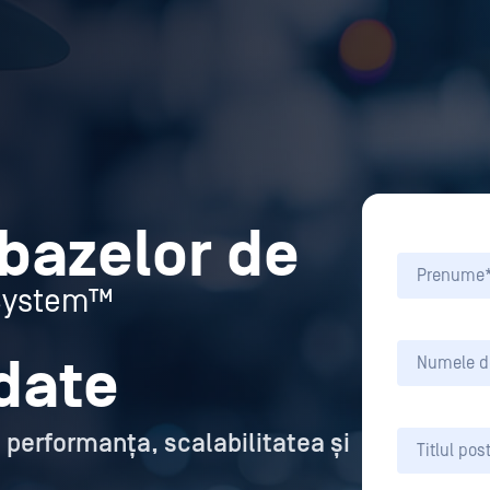
bazelor de
System™
date
, performanța, scalabilitatea și