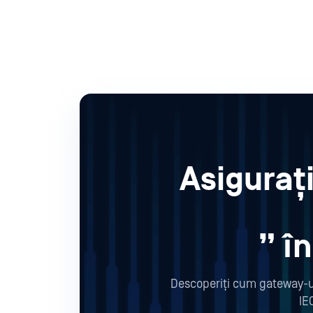
Asiguraț
” î
Descoperiți cum gateway-uri
IE