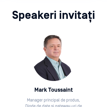
Speakeri invitați
Mark Toussaint
Manager principal de produs,
Diode de date și gateway-uri de