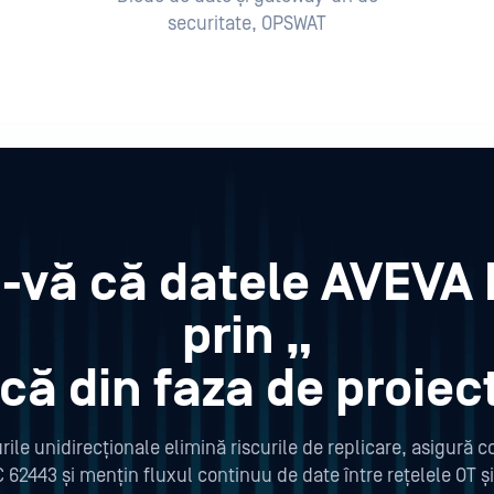
securitate, OPSWAT
i-vă că datele AVEVA 
prin „
ncă din faza de proiec
le unidirecționale elimină riscurile de replicare, asigură 
C 62443 și mențin fluxul continuu de date între rețelele OT și 