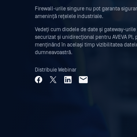
Firewall-urile singure nu pot garanta sigura
amenință rețelele industriale.
Vedeți cum diodele de date și gateway-urile 
securizat și unidirecțional pentru AVEVA PI, 
menținând în același timp vizibilitatea date
dumneavoastră.
Distribuie Webinar