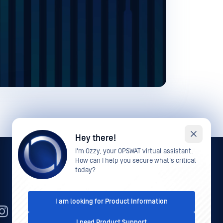
Hey there!
I'm Ozzy, your OPSWAT virtual assistant.
How can I help you secure what's critical
today?
I am looking for Product Information
RO
I need Product Support