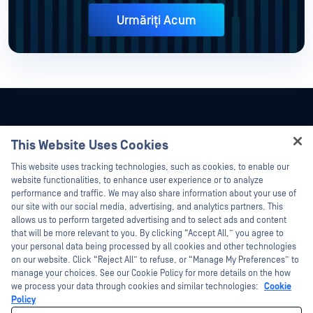
Urmăriți Acum
This Website Uses Cookies
Hey there!
This website uses tracking technologies, such as cookies, to enable our
I'm Ozzy, your OPSWAT virtual assistant.
website functionalities, to enhance user experience or to analyze
How can I help you secure what's critical
performance and traffic. We may also share information about your use of
today?
our site with our social media, advertising, and analytics partners. This
allows us to perform targeted advertising and to select ads and content
that will be more relevant to you. By clicking “Accept All,” you agree to
your personal data being processed by all cookies and other technologies
on our website. Click “Reject All” to refuse, or “Manage My Preferences” to
©2026 OPSWAT . Toate drepturile rezervate. OPSWAT, MetaDefender, Metascan,
manage your choices. See our Cookie Policy for more details on the how
MetaAccess, OPSWAT , Trust no File. Trust No Device., OPSWAT , Protecting the
we process your data through cookies and similar technologies:
Cookie
World's Critical Infrastructure, Deep CDR™ Technology, InQuest, logo-ul InQuest,
Policy
DFI, RetroHunt, Deep File Inspection și Join the Hunt sunt mărci comerciale ale
OPSWAT . Mărcile comerciale ale terților sunt proprietatea deținătorilor respectivi.