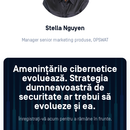
Stella Nguyen
Manager senior marketing produse, OPSWAT
Amenințările cibernetice
evoluează.
Strategia
dumneavoastră de
securitate ar trebui să
evolueze și ea.
Înregistrați-vă acum pentru a rămâne în frunte.