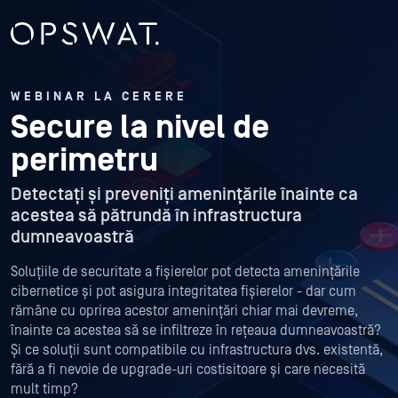
WEBINAR LA CERERE
Secure la nivel de
perimetru
Detectați și preveniți amenințările înainte ca
acestea să pătrundă în infrastructura
dumneavoastră
Soluțiile de securitate a fișierelor pot detecta amenințările
cibernetice și pot asigura integritatea fișierelor - dar cum
rămâne cu oprirea acestor amenințări chiar mai devreme,
înainte ca acestea să se infiltreze în rețeaua dumneavoastră?
Și ce soluții sunt compatibile cu infrastructura dvs. existentă,
fără a fi nevoie de upgrade-uri costisitoare și care necesită
mult timp?