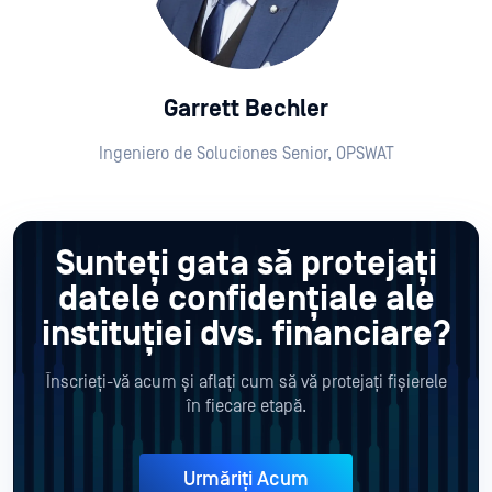
Garrett Bechler
Ingeniero de Soluciones Senior, OPSWAT
Sunteți gata să protejați
datele confidențiale ale
instituției dvs. financiare?
Înscrieți-vă acum și aflați cum să vă protejați fișierele
în fiecare etapă.
Urmăriți Acum