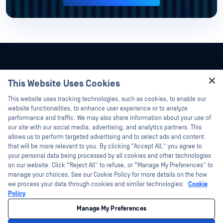
This Website Uses Cookies
Hey there!
This website uses tracking technologies, such as cookies, to enable our
I'm Ozzy, your OPSWAT virtual assistant.
website functionalities, to enhance user experience or to analyze
How can I help you secure what's critical
performance and traffic. We may also share information about your use of
today?
our site with our social media, advertising, and analytics partners. This
allows us to perform targeted advertising and to select ads and content
that will be more relevant to you. By clicking “Accept All,” you agree to
your personal data being processed by all cookies and other technologies
on our website. Click “Reject All” to refuse, or “Manage My Preferences” to
©2026 OPSWAT . Toate drepturile rezervate. OPSWAT, MetaDefender, Metascan,
manage your choices. See our Cookie Policy for more details on the how
MetaAccess, OPSWAT , Trust no File. Trust No Device., OPSWAT , Protecting the
we process your data through cookies and similar technologies:
Cookie
World's Critical Infrastructure, Deep CDR™ Technology, InQuest, logo-ul InQuest,
DFI, RetroHunt, Deep File Inspection și Join the Hunt sunt mărci comerciale ale
Policy
OPSWAT . Mărcile comerciale ale terților sunt proprietatea deținătorilor respectivi.
Legal
Politica de confidențialitate
Opțiunile dumneavoastră de
Manage My Preferences
confidențialitate din California