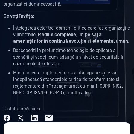
organizației dumneavoastră.
Ce veți învăța:
Înțelegerea celor trei domenii critice care fac organizațiile
vulnerabile:
Mediile complexe
, un
peisaj al
amenințărilor în continuă evoluție
și
elementul uman
.
Descoperiți în profunzime tehnologia de aplicare a
scanării și vedeți cum adaugă un nivel de securitate în
cazuri reale de utilizare.
Modul în care implementarea ajută organizațiile să
îndeplinească standardele critice de conformitate și
reglementare din întreaga lume, cum ar fi GDPR, NIS2,
NERC CIP, ISA/IEC 62443 și multe altele.
Distribuie Webinar