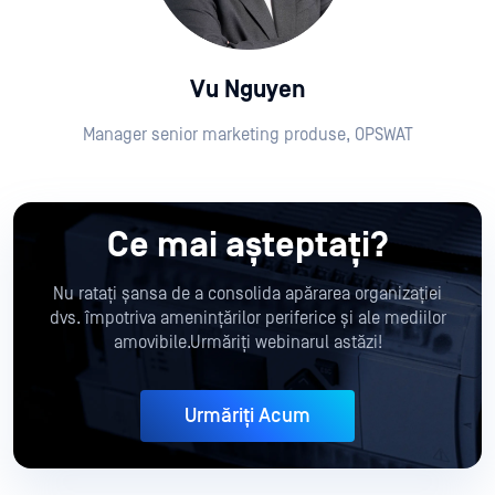
Vu Nguyen
Manager senior marketing produse, OPSWAT
Ce mai așteptați?
Nu ratați șansa de a consolida apărarea organizației
dvs. împotriva amenințărilor periferice și ale mediilor
amovibile.Urmăriți webinarul astăzi!
Urmăriți Acum