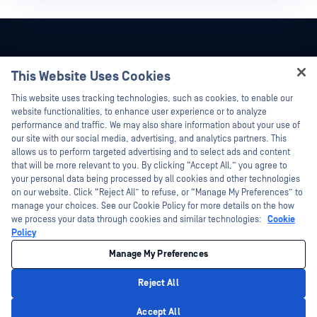
This Website Uses Cookies
Hey there!
This website uses tracking technologies, such as cookies, to enable our
I'm Ozzy, your OPSWAT virtual assistant.
website functionalities, to enhance user experience or to analyze
How can I help you secure what's critical
performance and traffic. We may also share information about your use of
today?
our site with our social media, advertising, and analytics partners. This
allows us to perform targeted advertising and to select ads and content
that will be more relevant to you. By clicking “Accept All,” you agree to
your personal data being processed by all cookies and other technologies
on our website. Click “Reject All” to refuse, or “Manage My Preferences” to
©2026 OPSWAT . Toate drepturile rezervate. OPSWAT, MetaDefender, Metascan,
manage your choices. See our Cookie Policy for more details on the how
MetaAccess, OPSWAT , Trust no File. Trust No Device., OPSWAT , Protecting the
we process your data through cookies and similar technologies:
Cookie
World's Critical Infrastructure, Deep CDR™ Technology, InQuest, logo-ul InQuest,
DFI, RetroHunt, Deep File Inspection și Join the Hunt sunt mărci comerciale ale
Policy
OPSWAT . Mărcile comerciale ale terților sunt proprietatea deținătorilor respectivi.
Legal
Politica de confidențialitate
Opțiunile dumneavoastră de
Manage My Preferences
confidențialitate din California
Reject All
Privacy Policy
Accept All