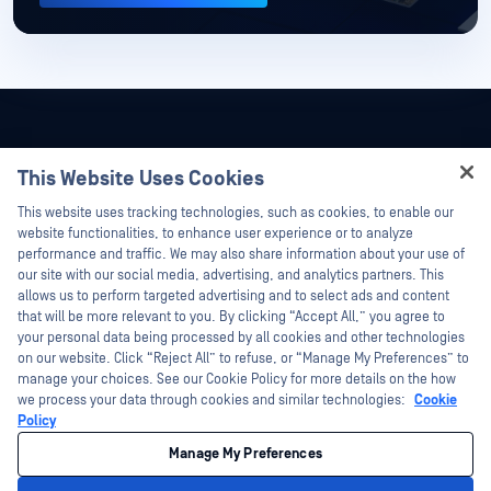
This Website Uses Cookies
Hey there!
This website uses tracking technologies, such as cookies, to enable our
I'm Ozzy, your OPSWAT virtual assistant.
website functionalities, to enhance user experience or to analyze
How can I help you secure what's critical
performance and traffic. We may also share information about your use of
today?
our site with our social media, advertising, and analytics partners. This
allows us to perform targeted advertising and to select ads and content
that will be more relevant to you. By clicking “Accept All,” you agree to
your personal data being processed by all cookies and other technologies
on our website. Click “Reject All” to refuse, or “Manage My Preferences” to
©2026 OPSWAT . Toate drepturile rezervate. OPSWAT, MetaDefender, Metascan,
manage your choices. See our Cookie Policy for more details on the how
MetaAccess, OPSWAT , Trust no File. Trust No Device., OPSWAT , Protecting the
we process your data through cookies and similar technologies:
Cookie
World's Critical Infrastructure, Deep CDR™ Technology, InQuest, logo-ul InQuest,
DFI, RetroHunt, Deep File Inspection și Join the Hunt sunt mărci comerciale ale
Policy
OPSWAT . Mărcile comerciale ale terților sunt proprietatea deținătorilor respectivi.
Legal
Politica de confidențialitate
Opțiunile dumneavoastră de
Manage My Preferences
confidențialitate din California