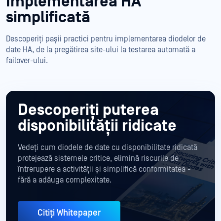
Implementarea HA
simplificată
Descoperiți pașii practici pentru implementarea diodelor de
date HA, de la pregătirea site-ului la testarea automată a
failover-ului.
Descoperiți puterea
disponibilității ridicate
Vedeți cum diodele de date cu disponibilitate ridicată
protejează sistemele critice, elimină riscurile de
întrerupere a activității și simplifică conformitatea -
fără a adăuga complexitate.
Citiți Whitepaper