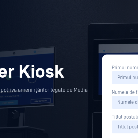
r Kiosk
Primul num
 împotriva amenințărilor legate de Media
Numele de f
Titlul postul