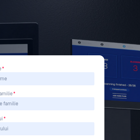
e
*
amilie
*
ui
*