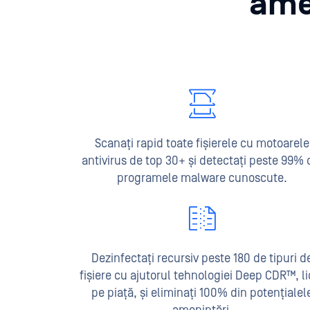
amen
Scanați rapid toate fișierele cu motoarele
antivirus de top 30+ și detectați peste 99% 
programele malware cunoscute.
Dezinfectați recursiv peste 180 de tipuri d
fișiere cu ajutorul tehnologiei Deep CDR™, li
pe piață, și eliminați 100% din potențialel