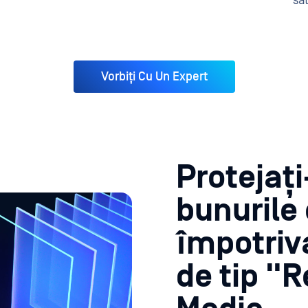
sa
Vorbiți Cu Un Expert
Protejați
bunurile 
împotriv
de tip "