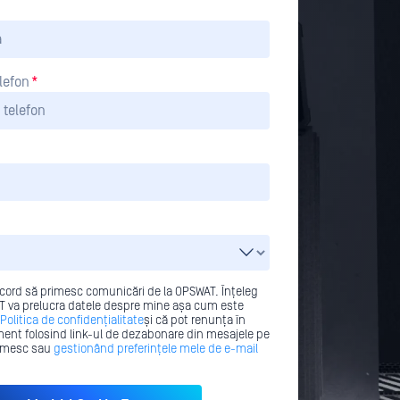
lefon
*
cord să primesc comunicări de la OPSWAT. Înțeleg
 va prelucra datele despre mine așa cum este
Politica de confidențialitate
și că pot renunța în
ent folosind link-ul de dezabonare din mesajele pe
rimesc sau
gestionând preferințele mele de e-mail