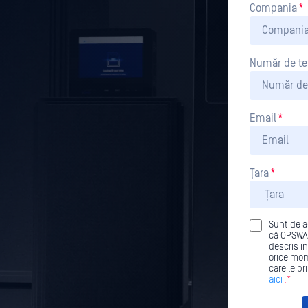
Compania
*
Număr de te
Email
*
Țara
*
Sunt de a
că OPSWAT
descris în
orice mom
care le p
aici
.*