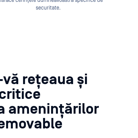
tisface cerințele dumneavoastră specifice de
securitate.
-vă rețeaua și
critice
a amenințărilor
Removable