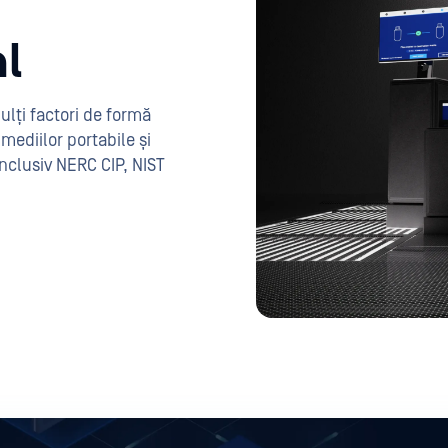
al
lți factori de formă
mediilor portabile și
inclusiv NERC CIP, NIST