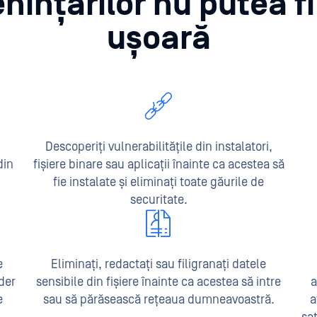
ințărilor nu putea f
ușoară
Descoperiți vulnerabilitățile din instalatori,
din
fișiere binare sau aplicații înainte ca acestea să
fie instalate și eliminați toate găurile de
securitate.
e
Eliminați, redactați sau filigranați datele
der
sensibile din fișiere înainte ca acestea să intre
a
e
sau să părăsească rețeaua dumneavoastră.
a