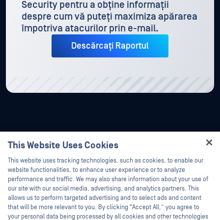
Security pentru a obține informații
despre cum vă puteți maximiza apărarea
împotriva atacurilor prin e-mail.
Descărcați Raportul
This Website Uses Cookies
Hey there!
This website uses tracking technologies, such as cookies, to enable our
I'm Ozzy, your OPSWAT virtual assistant.
website functionalities, to enhance user experience or to analyze
How can I help you secure what's critical
performance and traffic. We may also share information about your use of
today?
our site with our social media, advertising, and analytics partners. This
allows us to perform targeted advertising and to select ads and content
that will be more relevant to you. By clicking “Accept All,” you agree to
your personal data being processed by all cookies and other technologies