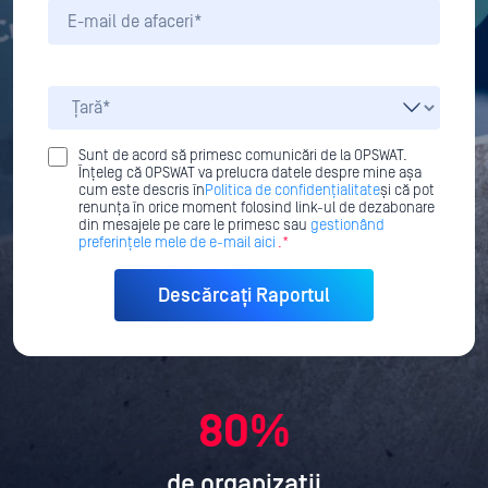
Sunt de acord să primesc comunicări de la OPSWAT.
Înțeleg că OPSWAT va prelucra datele despre mine așa
cum este descris în
Politica de confidențialitate
și că pot
renunța în orice moment folosind link-ul de dezabonare
din mesajele pe care le primesc sau
gestionând
preferințele mele de e-mail aici
.*
80%
de organizații