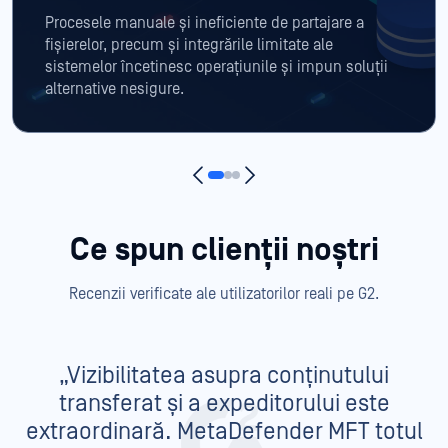
Procesele manuale și ineficiente de partajare a
fișierelor, precum și integrările limitate ale
sistemelor încetinesc operațiunile și impun soluții
alternative nesigure.
Ce spun clienții noștri
Recenzii verificate ale utilizatorilor reali pe G2.
„Vizibilitatea asupra conținutului
transferat și a expeditorului este
extraordinară. MetaDefender MFT totul