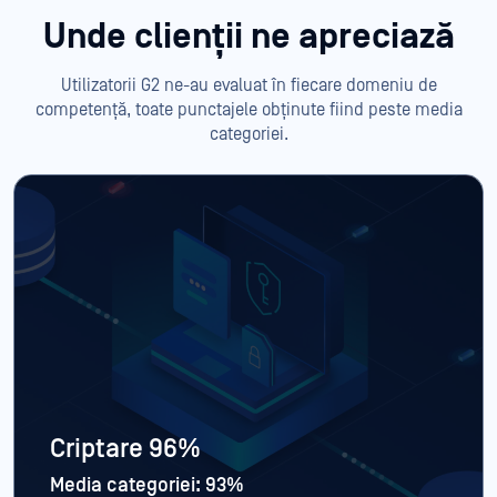
Unde clienții ne apreciază
Utilizatorii G2 ne-au evaluat în fiecare domeniu de
competență, toate punctajele obținute fiind peste media
categoriei.
Criptare 96%
Media categoriei: 93%