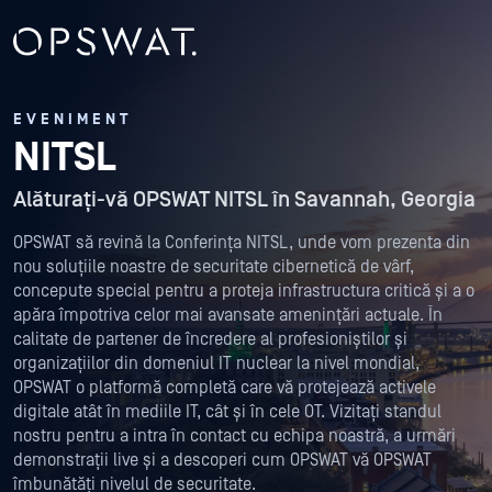
EVENIMENT
NITSL
Alăturați-vă OPSWAT NITSL în Savannah, Georgia
OPSWAT să revină la Conferința NITSL, unde vom prezenta din
nou soluțiile noastre de securitate cibernetică de vârf,
concepute special pentru a proteja infrastructura critică și a o
apăra împotriva celor mai avansate amenințări actuale. În
calitate de partener de încredere al profesioniștilor și
organizațiilor din domeniul IT nuclear la nivel mondial,
OPSWAT o platformă completă care vă protejează activele
digitale atât în mediile IT, cât și în cele OT. Vizitați standul
nostru pentru a intra în contact cu echipa noastră, a urmări
demonstrații live și a descoperi cum OPSWAT vă OPSWAT
îmbunătăți nivelul de securitate.