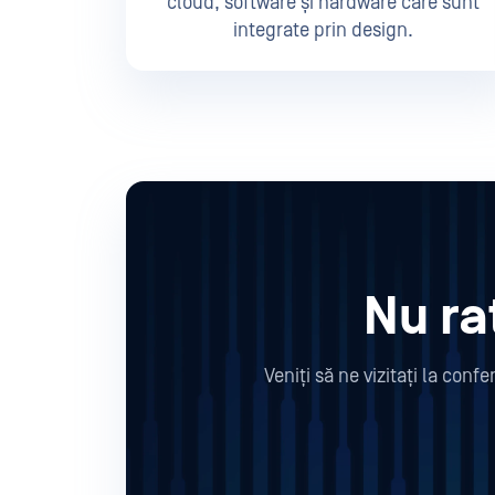
cloud, software și hardware care sunt
integrate prin design.
Nu ra
Veniți să ne vizitați la con