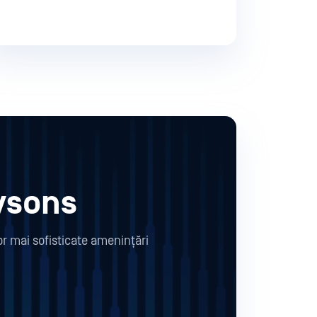
Tysons
or mai sofisticate amenințări