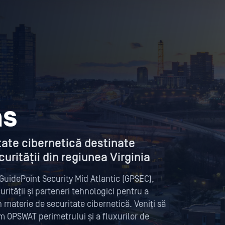
ns
tate cibernetică destinate
urității din regiunea Virginia
GuidePoint Security Mid Atlantic (GPSEC),
rității și parteneri tehnologici pentru a
 materie de securitate cibernetică. Veniți să
m OPSWAT perimetrului și a fluxurilor de