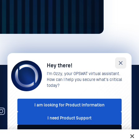
Hey there!
I'm Ozzy, your OPSWAT virtual assistant.
How can I help you secure what's critical
today?
I am looking for Product Information
RO
I need Product Support
I'd like to talk to Sales
egal
Politica de confidențialitate
Opțiunile dumneavoastră