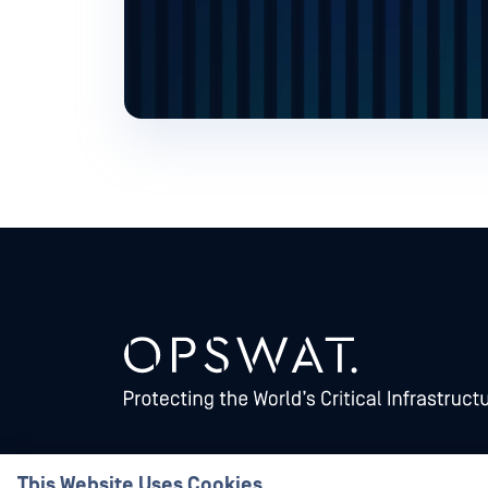
This Website Uses Cookies
©2026 OPSWAT . Toate drepturile rezervate. OPSWAT, MetaDefender