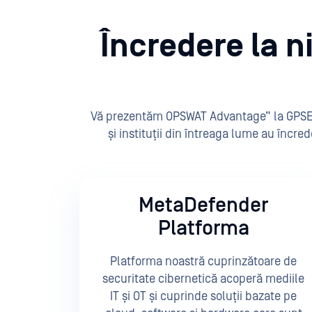
Încredere la n
Vă prezentăm OPSWAT Advantage” la GPSEC Tys
și instituții din întreaga lume au încred
MetaDefender
Platforma
Platforma noastră cuprinzătoare de
securitate cibernetică acoperă mediile
IT și OT și cuprinde soluții bazate pe