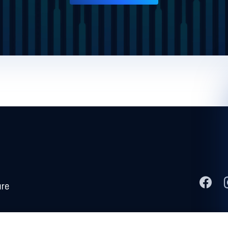
, Metascan, MetaAccess, OPSWAT , Trust no File. Trust No Device., OPSWAT ,
L