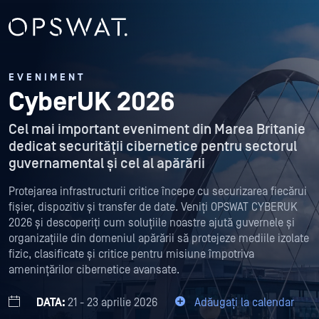
EVENIMENT
CyberUK 2026
Cel mai important eveniment din Marea Britanie
dedicat securității cibernetice pentru sectorul
guvernamental și cel al apărării
Protejarea infrastructurii critice începe cu securizarea fiecărui
fișier, dispozitiv și transfer de date. Veniți OPSWAT CYBERUK
2026 și descoperiți cum soluțiile noastre ajută guvernele și
organizațiile din domeniul apărării să protejeze mediile izolate
fizic, clasificate și critice pentru misiune împotriva
amenințărilor cibernetice avansate.
DATA:
21 - 23 aprilie 2026
Adăugați la calendar