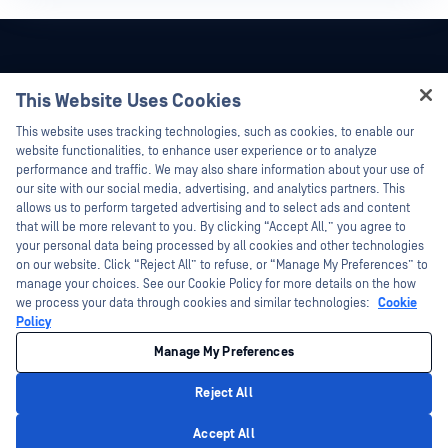
This Website Uses Cookies
Hey there!
This website uses tracking technologies, such as cookies, to enable our
I'm Ozzy, your OPSWAT virtual assistant.
website functionalities, to enhance user experience or to analyze
How can I help you secure what's critical
performance and traffic. We may also share information about your use of
today?
our site with our social media, advertising, and analytics partners. This
allows us to perform targeted advertising and to select ads and content
that will be more relevant to you. By clicking “Accept All,” you agree to
your personal data being processed by all cookies and other technologies
on our website. Click “Reject All” to refuse, or “Manage My Preferences” to
©2026 OPSWAT . Toate drepturile rezervate. OPSWAT, MetaDefender, Metascan,
manage your choices. See our Cookie Policy for more details on the how
MetaAccess, OPSWAT , Trust no File. Trust No Device., OPSWAT , Protecting the
we process your data through cookies and similar technologies:
Cookie
World's Critical Infrastructure, Deep CDR™ Technology, InQuest, logo-ul InQuest,
Policy
DFI, RetroHunt, Deep File Inspection și Join the Hunt sunt mărci comerciale ale
OPSWAT . Mărcile comerciale ale terților sunt proprietatea deținătorilor respectivi.
Legal
Politica de confidențialitate
Opțiunile dumneavoastră de
Manage My Preferences
confidențialitate din California
Reject All
Privacy Policy
Accept All