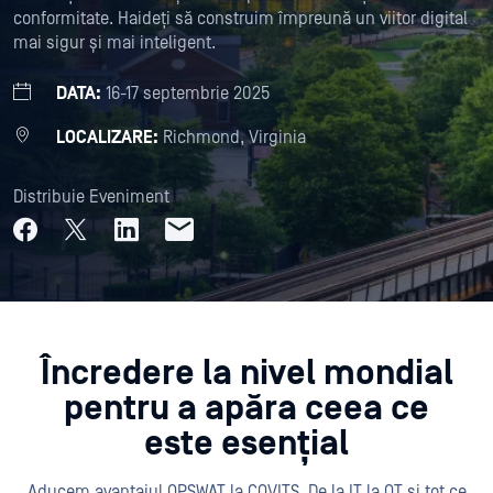
conformitate. Haideți să construim împreună un viitor digital
mai sigur și mai inteligent.
DATA:
16-17 septembrie 2025
LOCALIZARE:
Richmond, Virginia
Distribuie Eveniment
Încredere la nivel mondial
pentru a apăra ceea ce
este esențial
Aducem avantajul OPSWAT la COVITS. De la IT la OT și tot ce