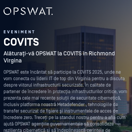
EVENIMENT
COVITS
Alăturați-vă OPSWAT la COVITS în Richmond
Virgina
OPSWAT este încântat să participe la COVITS 2025, unde ne
vom conecta cu liderii IT de top din Virginia pentru a discuta
despre viitorul infrastructurii securizate. În calitate de
partener de încredere în protecția infrastructurilor critice, vom
prezenta cele mai recente soluții de securitate cibernetică,
inclusiv platforma noastră Metadefender , tehnologiile de
transfer securizat de fișiere și instrumentele de acces de
încredere zero. Treceți pe la standul nostru pentru a afla cum
ajută OPSWAT agențiile guvernamentale să consolideze
reziliența cibernetică și să îndeplinească cerințele de