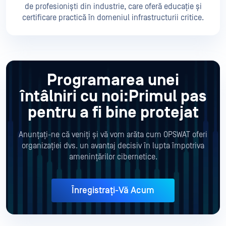
de profesioniști din industrie, care oferă educație și
certificare practică în domeniul infrastructurii critice.
Programarea unei
întâlniri cu noi:
Primul pas
pentru a fi bine protejat
Anunțați-ne că veniți și vă vom arăta cum OPSWAT oferi
organizației dvs. un avantaj decisiv în lupta împotriva
amenințărilor cibernetice.
Înregistrați-Vă Acum