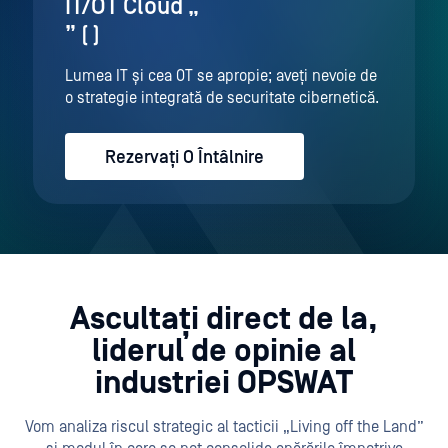
IT/OT Cloud „
” ( )
Lumea IT și cea OT se apropie; aveți nevoie de
o strategie integrată de securitate cibernetică.
Rezervați O Întâlnire
Ascultați direct de la
,
liderul de opinie al
industriei OPSWAT
Vom analiza riscul strategic al tacticii „Living off the Land”