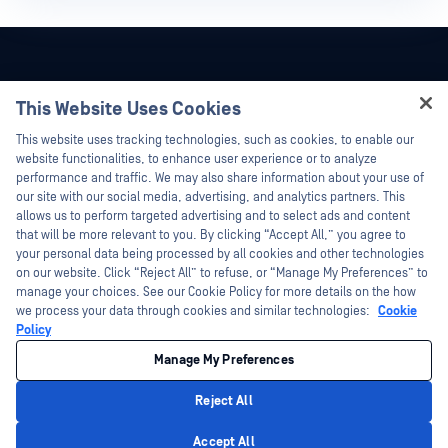
This Website Uses Cookies
Hey there!
This website uses tracking technologies, such as cookies, to enable our
I'm Ozzy, your OPSWAT virtual assistant.
website functionalities, to enhance user experience or to analyze
How can I help you secure what's critical
performance and traffic. We may also share information about your use of
today?
our site with our social media, advertising, and analytics partners. This
allows us to perform targeted advertising and to select ads and content
that will be more relevant to you. By clicking “Accept All,” you agree to
your personal data being processed by all cookies and other technologies
on our website. Click “Reject All” to refuse, or “Manage My Preferences” to
©2026 OPSWAT . Toate drepturile rezervate. OPSWAT, MetaDefender, Metascan,
manage your choices. See our Cookie Policy for more details on the how
MetaAccess, OPSWAT , Trust no File. Trust No Device., OPSWAT , Protecting the
we process your data through cookies and similar technologies:
Cookie
World's Critical Infrastructure, Deep CDR™ Technology, InQuest, logo-ul InQuest,
DFI, RetroHunt, Deep File Inspection și Join the Hunt sunt mărci comerciale ale
Policy
OPSWAT . Mărcile comerciale ale terților sunt proprietatea deținătorilor respectivi.
Legal
Politica de confidențialitate
Opțiunile dumneavoastră de
Manage My Preferences
confidențialitate din California
Reject All
Privacy Policy
Accept All