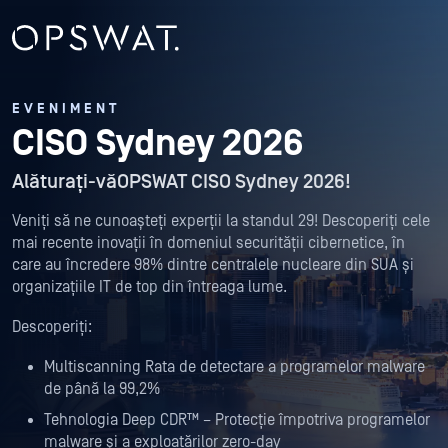
EVENIMENT
CISO Sydney 2026
Alăturați-văOPSWAT CISO Sydney 2026!
Veniți să ne cunoașteți experții la standul 29! Descoperiți cele
mai recente inovații în domeniul securității cibernetice, în
care au încredere 98% dintre centralele nucleare din SUA și
organizațiile IT de top din întreaga lume.
Descoperiți:
Multiscanning Rata de detectare a programelor malware
de până la 99,2%
Tehnologia Deep CDR™ – Protecție împotriva programelor
malware și a exploatărilor zero-day