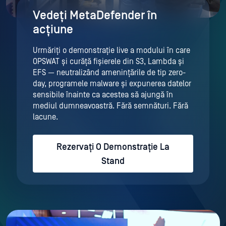
Vedeți MetaDefender în
acțiune
Urmăriți o demonstrație live a modului în care
OPSWAT și curăță fișierele din S3, Lambda și
EFS — neutralizând amenințările de tip zero-
day, programele malware și expunerea datelor
sensibile înainte ca acestea să ajungă în
mediul dumneavoastră. Fără semnături. Fără
lacune.
Rezervați O Demonstrație La
Stand