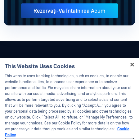
Rezervați-Vă Întâlnirea Acum
This Website Uses Cookies
Hey there!
This website uses tracking technologies, such as cookies, to enable our
I'm Ozzy, your OPSWAT virtual assistant.
website functionalities, to enhance user experience or to analyze
How can I help you secure what's critical
performance and traffic. We may also share information about your use of
today?
our site with our social media, advertising, and analytics partners. This
allows us to perform targeted advertising and to select ads and content
that will be more relevant to you. By clicking “Accept All,” you agree to
your personal data being processed by all cookies and other technologies
on our website. Click “Reject All” to refuse, or “Manage My Preferences” to
©2026 OPSWAT . Toate drepturile rezervate. OPSWAT, MetaDefender, Metascan,
manage your choices. See our Cookie Policy for more details on the how
MetaAccess, OPSWAT , Trust no File. Trust No Device., OPSWAT , Protecting the
we process your data through cookies and similar technologies:
Cookie
World's Critical Infrastructure, Deep CDR™ Technology, InQuest, logo-ul InQuest,
Policy
DFI, RetroHunt, Deep File Inspection și Join the Hunt sunt mărci comerciale ale