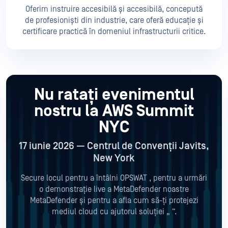
Oferim instruire accesibilă și accesibilă, concepută
de profesioniști din industrie, care oferă educație și
certificare practică în domeniul infrastructurii critice.
Nu ratați evenimentul
nostru la AWS Summit
NYC
17 iunie 2026 — Centrul de Convenții Javits,
New York
Secure locul pentru a întâlni OPSWAT , pentru a urmări
o demonstrație live a MetaDefender noastre
MetaDefender și pentru a afla cum să-ți protejezi
mediul cloud cu ajutorul soluției „
”.