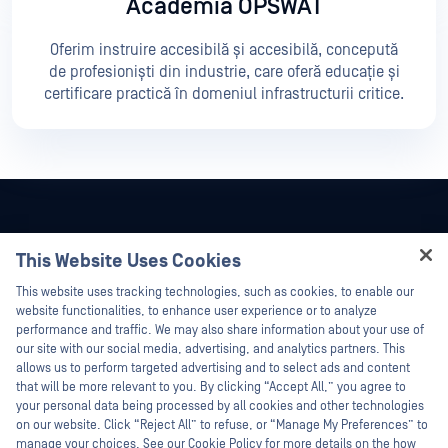
Academia OPSWAT
Oferim instruire accesibilă și accesibilă, concepută
de profesioniști din industrie, care oferă educație și
certificare practică în domeniul infrastructurii critice.
This Website Uses Cookies
Hey there!
This website uses tracking technologies, such as cookies, to enable our
I'm Ozzy, your OPSWAT virtual assistant.
website functionalities, to enhance user experience or to analyze
How can I help you secure what's critical
performance and traffic. We may also share information about your use of
today?
our site with our social media, advertising, and analytics partners. This
allows us to perform targeted advertising and to select ads and content
that will be more relevant to you. By clicking “Accept All,” you agree to
your personal data being processed by all cookies and other technologies
on our website. Click “Reject All” to refuse, or “Manage My Preferences” to
©2026 OPSWAT . Toate drepturile rezervate. OPSWAT, MetaDefender, Metascan,
manage your choices. See our Cookie Policy for more details on the how