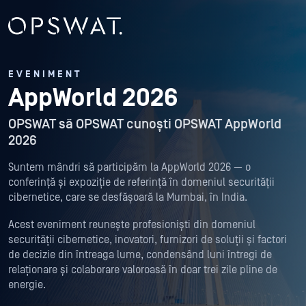
EVENIMENT
AppWorld 2026
OPSWAT să OPSWAT cunoști OPSWAT AppWorld
2026
Suntem mândri să participăm la AppWorld 2026 — o
conferință și expoziție de referință în domeniul securității
cibernetice, care se desfășoară la Mumbai, în India.
Acest eveniment reunește profesioniști din domeniul
securității cibernetice, inovatori, furnizori de soluții și factori
de decizie din întreaga lume, condensând luni întregi de
relaționare și colaborare valoroasă în doar trei zile pline de
energie.