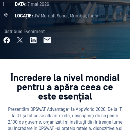
DATA:
7 mai 2026
LOCAȚIE:
JW Marriott Sahar, Mumbai, India
Distribuie Eveniment
Încredere la nivel mondial
pentru a apăra ceea ce
este esențial
Prezentăm OPSWAT Advantage” la AppWorld 2026. De la IT
la OT și tot ce se află între ele, descoperiți de ce peste
2.100 de guverne, organizații și instituții din întreaga lume
au încredere în OPSWAT -și proteja rețelele, dispozitivele și