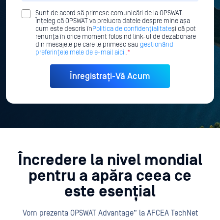
Sunt de acord să primesc comunicări de la OPSWAT.
Înțeleg că OPSWAT va prelucra datele despre mine așa
cum este descris în
Politica de confidențialitate
și că pot
renunța în orice moment folosind link-ul de dezabonare
din mesajele pe care le primesc sau
gestionând
preferințele mele de e-mail aici
.*
Încredere la nivel mondial
pentru a apăra ceea ce
este esențial
Vom prezenta OPSWAT Advantage” la AFCEA TechNet